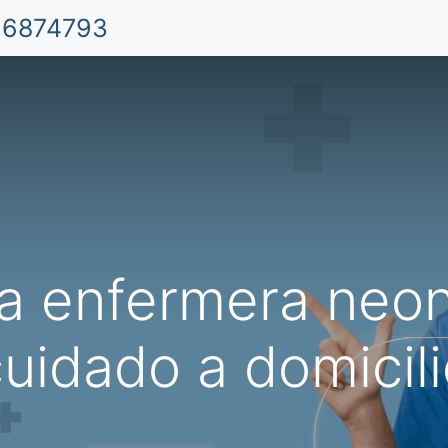
 6874793
Inicio
Aplicación Móvil
Cuidado de Niño
 la enfermera neon
uidado a domicil