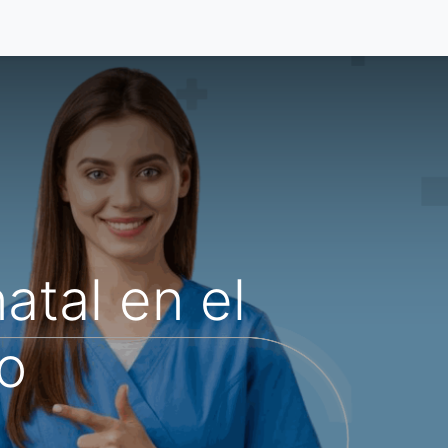
s
Acerca De
Blog
atal en el
io