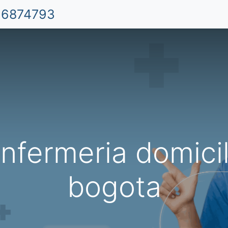
 6874793
Inicio
Aplicación Móvil
Cuidado de Niño
enfermeria domicil
bogota