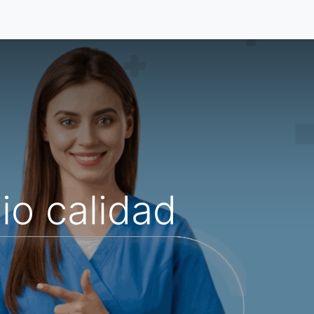
s
Acerca De
Blog
io calidad