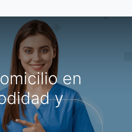
s
Acerca De
Blog
omicilio en
odidad y