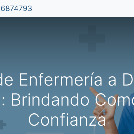
 6874793
Inicio
Aplicación Móvil
Cuidado de Niño
de Enfermería a D
n: Brindando Com
Confianza