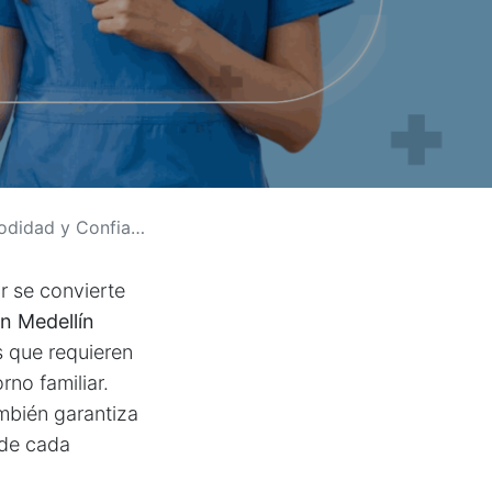
idad y Confianza
r se convierte
en Medellín
s que requieren
rno familiar.
mbién garantiza
 de cada